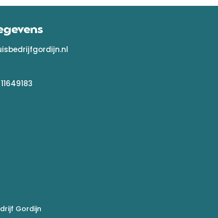
egevens
sbedrijfgordijn.nl
 11649183
rijf Gordijn