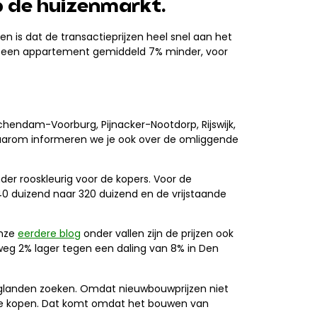
op de huizenmarkt.
n is dat de transactieprijzen heel snel aan het
oor een appartement gemiddeld 7% minder, voor
chendam-Voorburg, Pijnacker-Nootdorp, Rijswijk,
 Daarom informeren we je ook over de omliggende
nder rooskleurig voor de kopers. Voor de
340 duizend naar 320 duizend en de vrijstaande
onze
eerdere blog
onder vallen zijn de prijzen ook
fweg 2% lager tegen een daling van 8% in Den
aglanden zoeken. Omdat nieuwbouwprijzen niet
 te kopen. Dat komt omdat het bouwen van