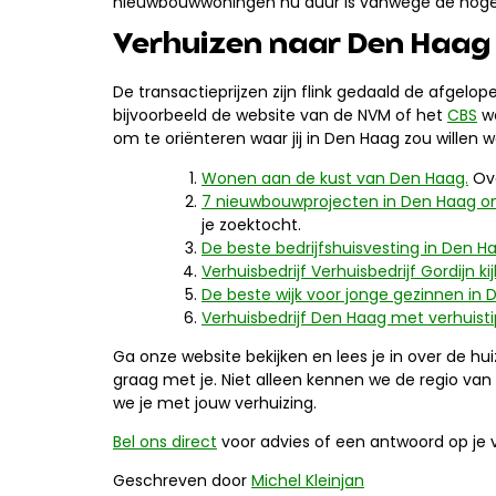
nieuwbouwwoningen nu duur is vanwege de hoge 
Verhuizen naar Den Haag 
De transactieprijzen zijn flink gedaald de afgel
bijvoorbeeld de website van de NVM of het
CBS
we
om te oriënteren waar jij in Den Haag zou willen 
Wonen aan de kust van Den Haag.
Ove
7 nieuwbouwprojecten in Den Haag om
je zoektocht.
De beste bedrijfshuisvesting in Den Haa
Verhuisbedrijf Verhuisbedrijf Gordijn k
De beste wijk voor jonge gezinnen in 
Verhuisbedrijf Den Haag met verhuist
Ga onze website bekijken en lees je in over de hu
graag met je. Niet alleen kennen we de regio van h
we je met jouw verhuizing.
Bel ons direct
voor advies of een antwoord op je
Geschreven door
Michel Kleinjan