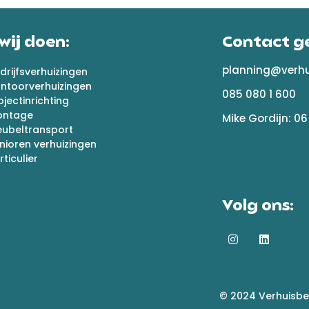
wij doen:
Contact g
planning@verhui
drijfsverhuizingen
ntoorverhuizingen
085 080 1 600
ojectinrichting
ontage
Mike Gordijn: 06
ubeltransport
nioren verhuizingen
rticulier
Volg ons:
© 2024 Verhuisbed