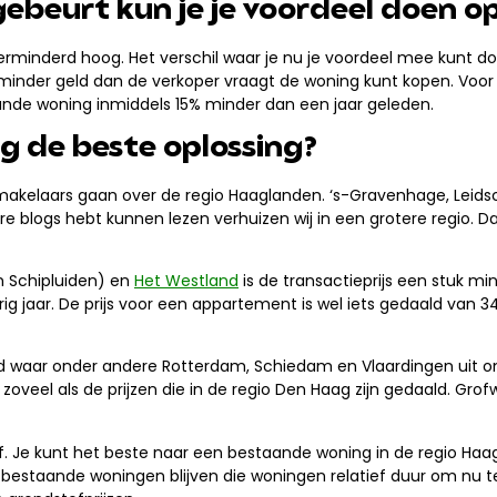
gebeurt kun je je voordeel doen 
rminderd hoog. Het verschil waar je nu je voordeel mee kunt doe
oor minder geld dan de verkoper vraagt de woning kunt kopen. V
ande woning inmiddels 15% minder dan een jaar geleden.
g de beste oplossing?
 makelaars gaan over de regio Haaglanden.
‘s-Gravenhage, Leids
re blogs hebt kunnen lezen verhuizen wij in een grotere regio.
n Schipluiden) en
Het Westland
is de transactieprijs een stuk mi
rig jaar. De prijs voor een appartement is wel iets gedaald van 
ied waar onder andere Rotterdam, Schiedam en Vlaardingen uit 
oveel als de prijzen die in de regio Den Haag zijn gedaald. Gro
f. Je kunt het beste naar een bestaande woning in de regio Ha
n bestaande woningen blijven die woningen relatief duur om nu