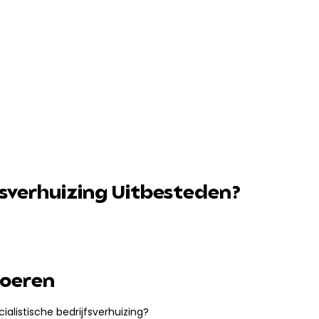
fsverhuizing Uitbesteden?
voeren
ialistische bedrijfsverhuizing?