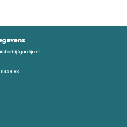
egevens
sbedrijfgordijn.nl
 11649183