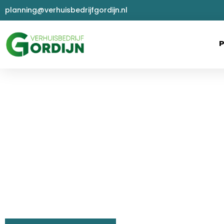
planning@verhuisbedrijfgordijn.nl
P
Bedrijfsverhuizing
Laat jouw kantoor, bedrijfshal of bedrijfsruimte verhuiz