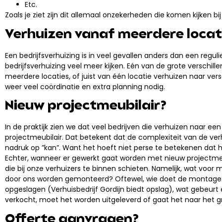
Etc.
Zoals je ziet zijn dit allemaal onzekerheden die komen kijken bij
Verhuizen vanaf meerdere locat
Een bedrijfsverhuizing is in veel gevallen anders dan een reguli
bedrijfsverhuizing veel meer kijken. Eén van de grote verschill
meerdere locaties, of juist van één locatie verhuizen naar versc
weer veel coördinatie en extra planning nodig.
Nieuw projectmeubilair?
In de praktijk zien we dat veel bedrijven die verhuizen naar ee
projectmeubilair. Dat betekent dat de complexiteit van de ve
nadruk op ”kan”. Want het hoeft niet perse te betekenen dat 
Echter, wanneer er gewerkt gaat worden met nieuw projectmeubi
die bij onze verhuizers te binnen schieten. Namelijk, wat voor m
door ons worden gemonteerd? Oftewel, wie doet de montage? W
opgeslagen (Verhuisbedrijf Gordijn biedt opslag), wat gebeurt
verkocht, moet het worden uitgeleverd of gaat het naar het gr
Offerte aanvragen?