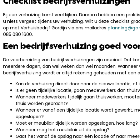
Checklist bedrijfsverhuizingen
Bij een verhuizing komt veel kijken. Daarom hebben een prakti
u niets vergeet tijdens uw verhuizing. Wilt u deze checklist
op met Verhuisbedrijf Gordijn via ons mailadres
planning@gord
085 080 1600.
Een bedrijfsverhuizing goed voo
De voorbereiding van bedrijfsverhuizingen zijn cruciaal. Dat k
meerdere dagen, dan wel weken dan wel maanden. Wanneer wi
bedrijfsverhuizing wordt er altijd rekening gehouden met een a
Kan de verhuizing direct door naar de nieuwe locatie, of is
Is er geen tijdelijke locatie, gaan medewerkers dan thui
Wanneer medewerkers tijdelijk gaan thuiswerken, moet
thuis worden gebracht?
Wanneer er vanaf een tijdelijke locatie wordt gewerkt, mo
opgeslagen?
Moet er meubilair tijdelijk worden opgeslagen, hoe lang?
Wanneer mag het meubilair uit de opslag?
Gaat het vanaf de opslag naar één locatie of naar mee