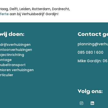
Haag, Delft, Leiden, Rotterdam, Dordrecht,
ferte
aan bij Verhuisbedrijf Gordijn!
wij doen:
Contact g
planning@verhui
drijfsverhuizingen
ntoorverhuizingen
085 080 1 600
ojectinrichting
ontage
Mike Gordijn: 06
ubeltransport
nioren verhuizingen
rticulier
Volg ons: