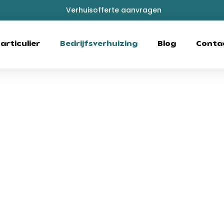
Verhuisofferte aanvragen
articulier
Bedrijfsverhuizing
Blog
Conta
en door het team van Verhuisbedrijf Gordijn.